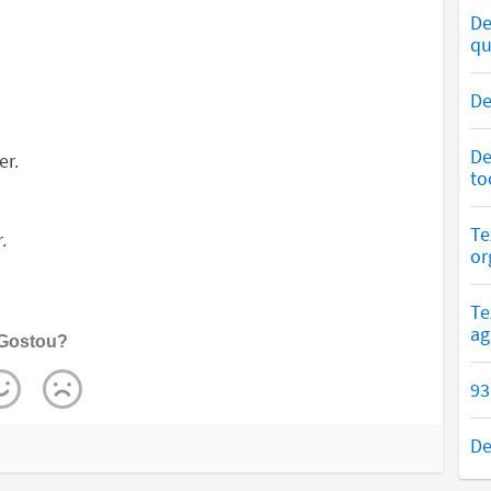
De
qu
De
De
er.
to
Te
.
or
Te
ag
Gostou?
93
De