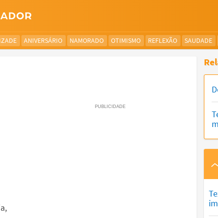
IZADE
ANIVERSÁRIO
NAMORADO
OTIMISMO
REFLEXÃO
SAUDADE
Rel
D
T
m
Te
im
a,