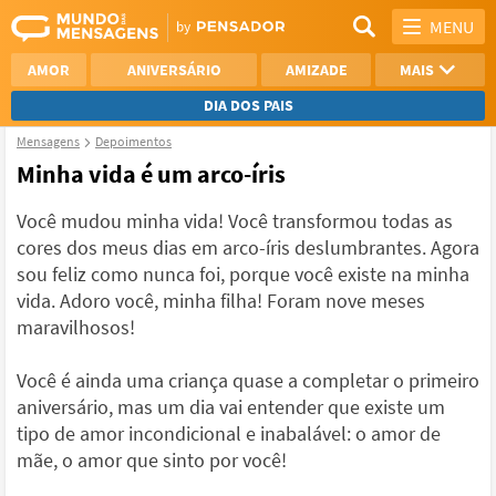
MENU
AMOR
ANIVERSÁRIO
AMIZADE
MAIS
DIA DOS PAIS
Mensagens
Depoimentos
REFLEXÃO
AGRADECIMENTO
Minha vida é um arco-íris
SAUDADE
OTIMISMO
Você mudou minha vida! Você transformou todas as
cores dos meus dias em arco-íris deslumbrantes. Agora
NAMORO
VER TODAS
sou feliz como nunca foi, porque você existe na minha
vida. Adoro você, minha filha! Foram nove meses
maravilhosos!
Você é ainda uma criança quase a completar o primeiro
aniversário, mas um dia vai entender que existe um
tipo de amor incondicional e inabalável: o amor de
mãe, o amor que sinto por você!