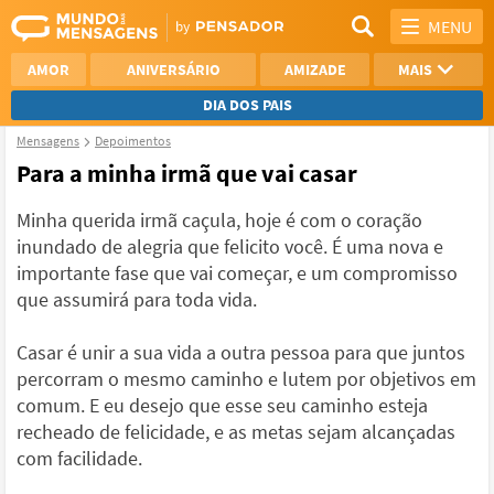
MENU
AMOR
ANIVERSÁRIO
AMIZADE
MAIS
DIA DOS PAIS
Mensagens
Depoimentos
REFLEXÃO
AGRADECIMENTO
Para a minha irmã que vai casar
SAUDADE
OTIMISMO
Minha querida irmã caçula, hoje é com o coração
inundado de alegria que felicito você. É uma nova e
NAMORO
VER TODAS
importante fase que vai começar, e um compromisso
que assumirá para toda vida.
Casar é unir a sua vida a outra pessoa para que juntos
percorram o mesmo caminho e lutem por objetivos em
comum. E eu desejo que esse seu caminho esteja
recheado de felicidade, e as metas sejam alcançadas
com facilidade.