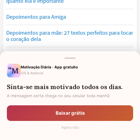
quanto ela é importante
Depoimentos para Amiga
Depoimentos para mãe: 27 textos perfeitos para tocar
o coração dela
Textos para filha amada que demonstram orgulho e
amor
Motivação Diária · App gratuito
iOS & Android
Textos emocionantes para pai: mensagens de
agradecimento e amor
Sinta-se mais motivado todos os dias.
A mensagem certa chega no seu celular toda manhã
93 depoimentos para prima cheios de emoção
Baixar grátis
Depoimentos de Amor
Agora não