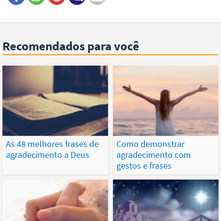
Este conteúdo contém informação incorreta
Este conteúdo não tem a informação que procuro
Outro
Recomendados para você
As 48 melhores frases de
Como demonstrar
agradecimento a Deus
agradecimento com
gestos e frases