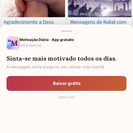
Agradecimento a Deus
Mensagens de Natal com
pelo trabalho: 53 frases
agradecimento a Deus por
de gratidão e fé
mais um ano de bênçãos
Motivação Diária · App gratuito
iOS & Android
Sinta-se mais motivado todos os dias.
A mensagem certa chega no seu celular toda manhã
Baixar grátis
11 modelos de carta de
Formas de agradecer
agradecimento para todas
mensagens de aniversário
Agora não
as ocasiões
e mostrar todo seu
carinho