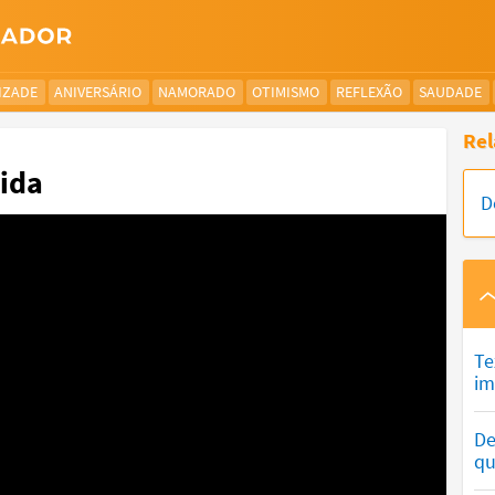
IZADE
ANIVERSÁRIO
NAMORADO
OTIMISMO
REFLEXÃO
SAUDADE
Rel
vida
D
Te
im
De
qu