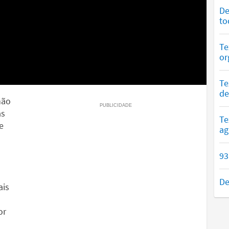
De
to
Te
or
Te
de
não
as
Te
e
ag
93
De
ais
or