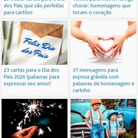
dos Pais que são perfeitas
chorar: homenagens que
para cartões
tocam o coração
23 cartas para o Dia dos
37 mensagens para
Pais 2026 (palavras para
esposa grávida com
expressar seu amor)
palavras de homenagem e
carinho