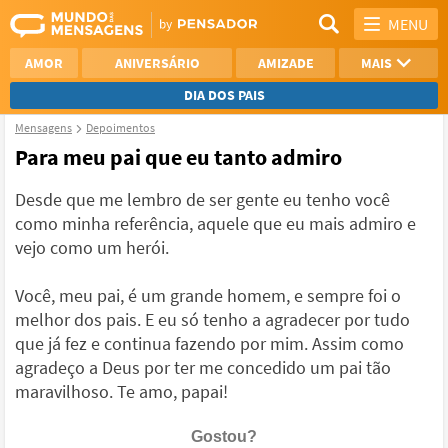
MENU
AMOR
ANIVERSÁRIO
AMIZADE
MAIS
DIA DOS PAIS
Mensagens
Depoimentos
REFLEXÃO
AGRADECIMENTO
Para meu pai que eu tanto admiro
SAUDADE
OTIMISMO
Desde que me lembro de ser gente eu tenho você
como minha referência, aquele que eu mais admiro e
NAMORO
VER TODAS
vejo como um herói.
Você, meu pai, é um grande homem, e sempre foi o
melhor dos pais. E eu só tenho a agradecer por tudo
que já fez e continua fazendo por mim. Assim como
agradeço a Deus por ter me concedido um pai tão
maravilhoso. Te amo, papai!
Gostou?