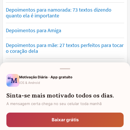
Depoimentos para namorada: 73 textos dizendo
quanto ela é importante
Depoimentos para Amiga
Depoimentos para mãe: 27 textos perfeitos para tocar
o coração dela
Textos para filha amada que demonstram orgulho e
amor
Motivação Diária · App gratuito
iOS & Android
Textos para irmã emocionantes com mensagens de
carinho
Sinta-se mais motivado todos os dias.
A mensagem certa chega no seu celular toda manhã
93 depoimentos para prima cheios de emoção
Baixar grátis
Depoimentos de Amor