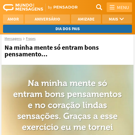
MENU
AMOR
ANIVERSÁRIO
AMIZADE
MAIS
DIA DOS PAIS
Mensagens
Frases
REFLEXÃO
AGRADECIMENTO
Na minha mente só entram bons
pensamento...
SAUDADE
OTIMISMO
NAMORO
VER TODAS