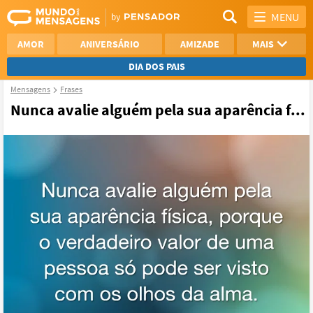
MENU
AMOR
ANIVERSÁRIO
AMIZADE
MAIS
DIA DOS PAIS
Mensagens
Frases
REFLEXÃO
AGRADECIMENTO
Nunca avalie alguém pela sua aparência f...
SAUDADE
OTIMISMO
NAMORO
VER TODAS