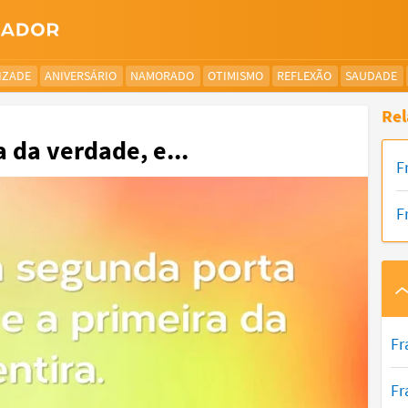
IZADE
ANIVERSÁRIO
NAMORADO
OTIMISMO
REFLEXÃO
SAUDADE
Rel
 da verdade, e...
F
F
Fr
Fr