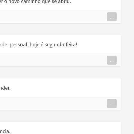
r o novo caminho que se abriu.
...
ade: pessoal, hoje é segunda-feira!
...
nder.
...
ncia.