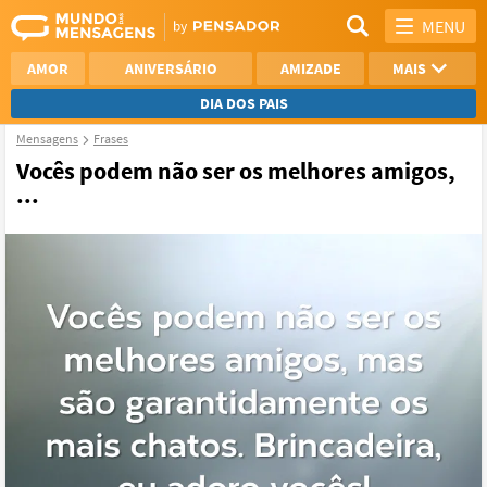
MENU
AMOR
ANIVERSÁRIO
AMIZADE
MAIS
DIA DOS PAIS
Mensagens
Frases
REFLEXÃO
AGRADECIMENTO
Vocês podem não ser os melhores amigos,
...
SAUDADE
OTIMISMO
NAMORO
VER TODAS