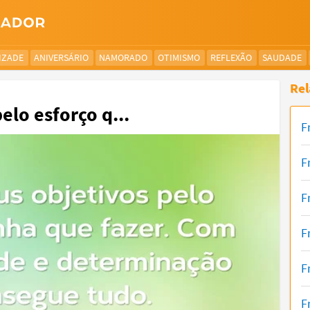
IZADE
ANIVERSÁRIO
NAMORADO
OTIMISMO
REFLEXÃO
SAUDADE
Rel
elo esforço q...
F
F
F
F
F
F