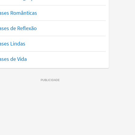
ases Românticas
ases de Reflexão
ases Lindas
ases de Vida