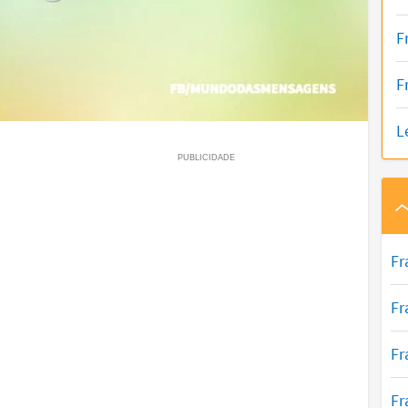
F
F
L
Fr
Fr
Fr
Fr