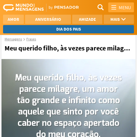
MENU
AMOR
ANIVERSÁRIO
AMIZADE
MAIS
DIA DOS PAIS
Mensagens
Frases
REFLEXÃO
AGRADECIMENTO
Meu querido filho, às vezes parece milag...
SAUDADE
OTIMISMO
NAMORO
VER TODAS