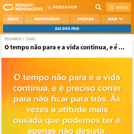
MENU
AMOR
ANIVERSÁRIO
AMIZADE
MAIS
DIA DOS PAIS
Mensagens
Frases
REFLEXÃO
AGRADECIMENTO
O tempo não para e a vida continua, e é ...
SAUDADE
OTIMISMO
NAMORO
VER TODAS