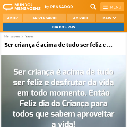
MENU
AMOR
ANIVERSÁRIO
AMIZADE
MAIS
DIA DOS PAIS
Mensagens
Frases
REFLEXÃO
AGRADECIMENTO
Ser criança é acima de tudo ser feliz e ...
SAUDADE
OTIMISMO
NAMORO
VER TODAS