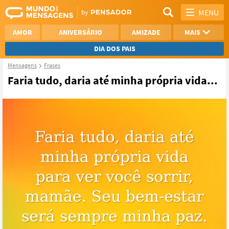
MENU
AMOR
ANIVERSÁRIO
AMIZADE
MAIS
DIA DOS PAIS
Mensagens
Frases
REFLEXÃO
AGRADECIMENTO
Faria tudo, daria até minha própria vida...
SAUDADE
OTIMISMO
NAMORO
VER TODAS