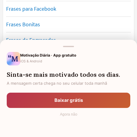
Frases para Facebook
Frases Bonitas
Frases de Engraçadas
Frases Românticas
Motivação Diária · App gratuito
iOS & Android
Frases de Reflexão
Sinta-se mais motivado todos os dias.
A mensagem certa chega no seu celular toda manhã
Frases Lindas
Baixar grátis
Frases de Vida
Agora não
© 2006 - 2026
7Graus
- Mundo das Mensagens, by Pensador: as