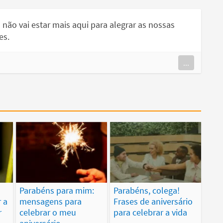
 não vai estar mais aqui para alegrar as nossas
es.
...
Parabéns para mim:
Parabéns, colega!
r a
mensagens para
Frases de aniversário
r
celebrar o meu
para celebrar a vida