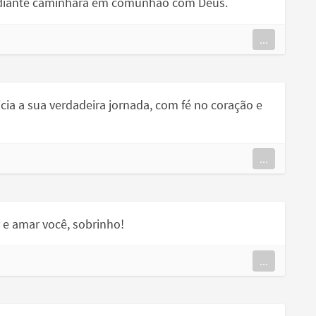
em diante caminhará em comunhão com Deus.
...
cia a sua verdadeira jornada, com fé no coração e
...
 e amar você, sobrinho!
...