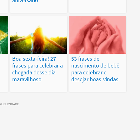
aniversário
Boa sexta-feira! 27
53 frases de
frases para celebrar a
nascimento de bebê
chegada desse dia
para celebrar e
maravilhoso
desejar boas-vindas