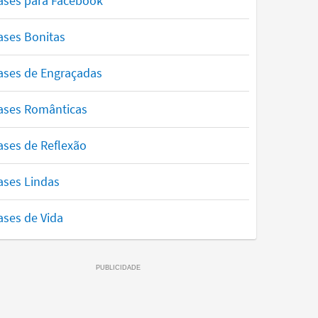
ases para Facebook
ases Bonitas
ases de Engraçadas
ases Românticas
ases de Reflexão
ases Lindas
ases de Vida