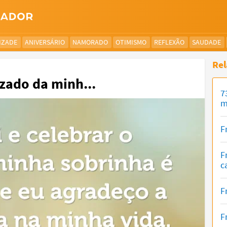
IZADE
ANIVERSÁRIO
NAMORADO
OTIMISMO
REFLEXÃO
SAUDADE
Rel
izado da minh...
7
m
F
F
c
F
F