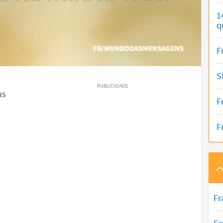
1
q
F
S
us
F
F
Fr