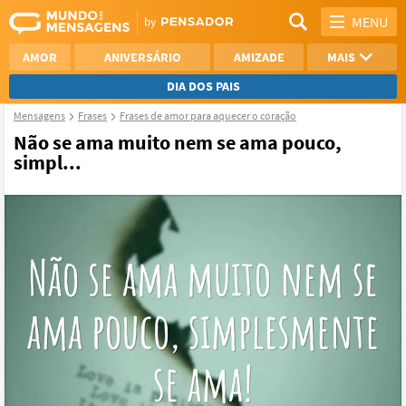
MENU
AMOR
ANIVERSÁRIO
AMIZADE
MAIS
DIA DOS PAIS
Mensagens
Frases
Frases de amor para aquecer o coração
REFLEXÃO
AGRADECIMENTO
Não se ama muito nem se ama pouco,
simpl...
SAUDADE
OTIMISMO
NAMORO
VER TODAS