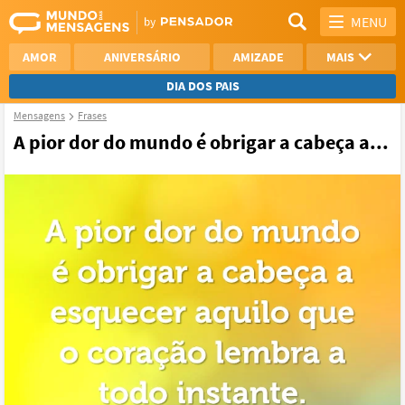
MENU
AMOR
ANIVERSÁRIO
AMIZADE
MAIS
DIA DOS PAIS
Mensagens
Frases
REFLEXÃO
AGRADECIMENTO
A pior dor do mundo é obrigar a cabeça a...
SAUDADE
OTIMISMO
NAMORO
VER TODAS