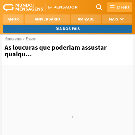
MENU
AMOR
ANIVERSÁRIO
AMIZADE
MAIS
DIA DOS PAIS
Mensagens
Frases
REFLEXÃO
AGRADECIMENTO
As loucuras que poderiam assustar
qualqu...
SAUDADE
OTIMISMO
NAMORO
VER TODAS