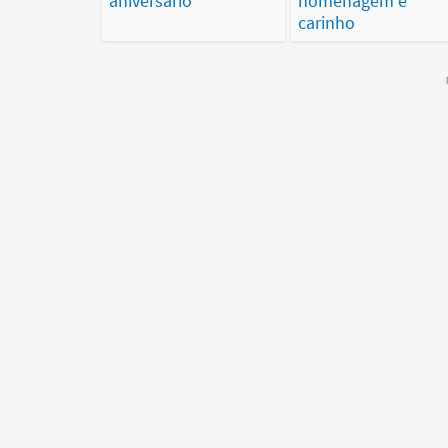
aniversário
homenagem e
carinho