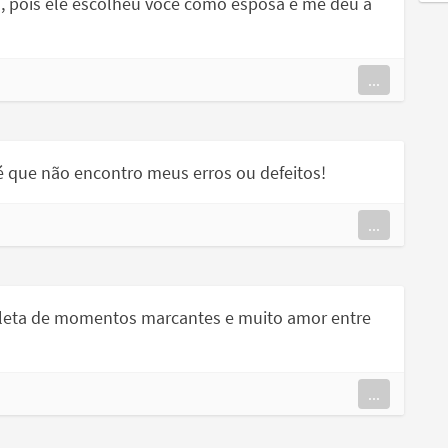
a, pois ele escolheu você como esposa e me deu a
...
 é que não encontro meus erros ou defeitos!
...
epleta de momentos marcantes e muito amor entre
...