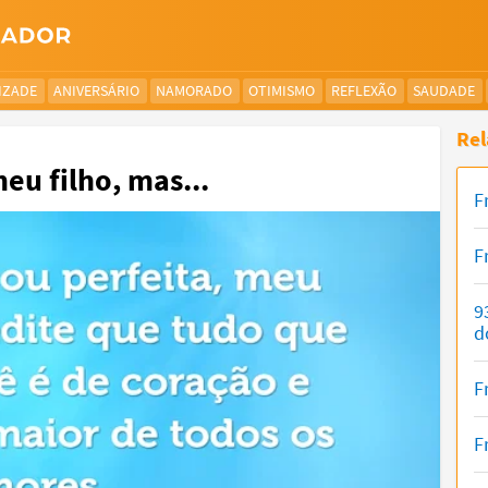
IZADE
ANIVERSÁRIO
NAMORADO
OTIMISMO
REFLEXÃO
SAUDADE
Rel
eu filho, mas...
F
F
9
d
F
F