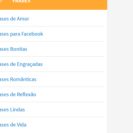
FRASES
ases de Amor
ases para Facebook
ases Bonitas
ases de Engraçadas
ases Românticas
ases de Reflexão
ases Lindas
ases de Vida