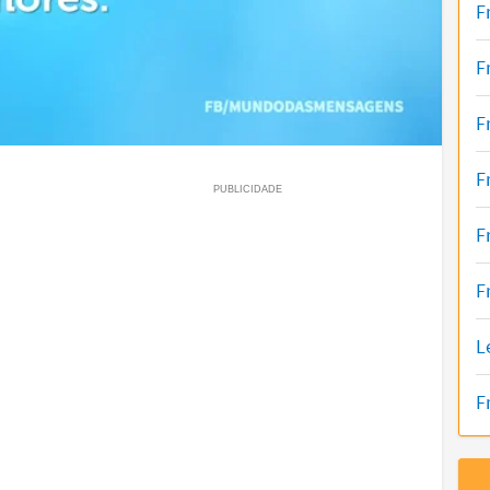
F
F
F
F
F
F
L
F