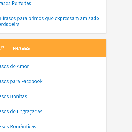
rases Perfeitas
1 frases para primos que expressam amizade
erdadeira
FRASES
ases de Amor
ases para Facebook
ases Bonitas
ases de Engraçadas
ases Românticas