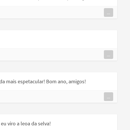
...
...
inda mais espetacular! Bom ano, amigos!
...
u viro a leoa da selva!