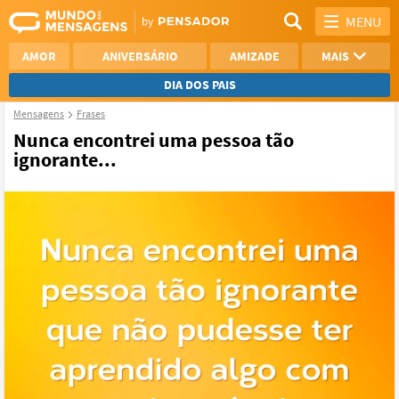
MENU
AMOR
ANIVERSÁRIO
AMIZADE
MAIS
DIA DOS PAIS
Mensagens
Frases
REFLEXÃO
AGRADECIMENTO
Nunca encontrei uma pessoa tão
ignorante...
SAUDADE
OTIMISMO
NAMORO
VER TODAS