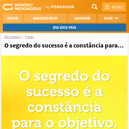
MENU
AMOR
ANIVERSÁRIO
AMIZADE
MAIS
DIA DOS PAIS
Mensagens
Frases
REFLEXÃO
AGRADECIMENTO
O segredo do sucesso é a constância para...
SAUDADE
OTIMISMO
NAMORO
VER TODAS