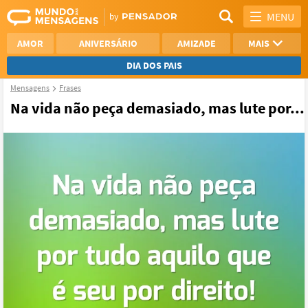
MENU
AMOR
ANIVERSÁRIO
AMIZADE
MAIS
DIA DOS PAIS
Mensagens
Frases
REFLEXÃO
AGRADECIMENTO
Na vida não peça demasiado, mas lute por...
SAUDADE
OTIMISMO
NAMORO
VER TODAS