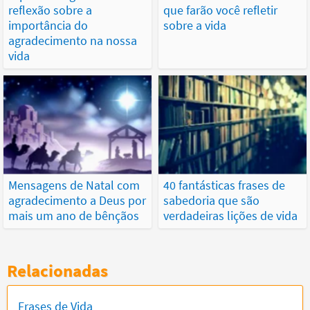
reflexão sobre a
que farão você refletir
importância do
sobre a vida
agradecimento na nossa
vida
Mensagens de Natal com
40 fantásticas frases de
agradecimento a Deus por
sabedoria que são
mais um ano de bênçãos
verdadeiras lições de vida
Relacionadas
Frases de Vida