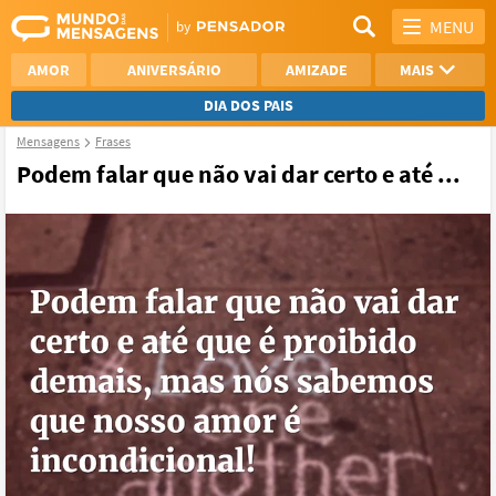
MENU
AMOR
ANIVERSÁRIO
AMIZADE
MAIS
DIA DOS PAIS
Mensagens
Frases
REFLEXÃO
AGRADECIMENTO
Podem falar que não vai dar certo e até ...
SAUDADE
OTIMISMO
NAMORO
VER TODAS