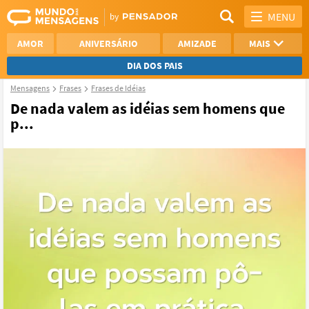
MENU
AMOR
ANIVERSÁRIO
AMIZADE
MAIS
DIA DOS PAIS
Mensagens
Frases
Frases de Idéias
REFLEXÃO
AGRADECIMENTO
De nada valem as idéias sem homens que
p...
SAUDADE
OTIMISMO
NAMORO
VER TODAS