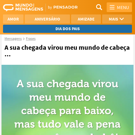
MENU
AMOR
ANIVERSÁRIO
AMIZADE
MAIS
DIA DOS PAIS
Mensagens
Frases
REFLEXÃO
AGRADECIMENTO
A sua chegada virou meu mundo de cabeça
...
SAUDADE
OTIMISMO
NAMORO
VER TODAS