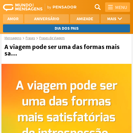
MENU
AMOR
ANIVERSÁRIO
AMIZADE
MAIS
DIA DOS PAIS
Mensagens
Frases
Frases de Viagem
REFLEXÃO
AGRADECIMENTO
A viagem pode ser uma das formas mais
sa...
SAUDADE
OTIMISMO
NAMORO
VER TODAS