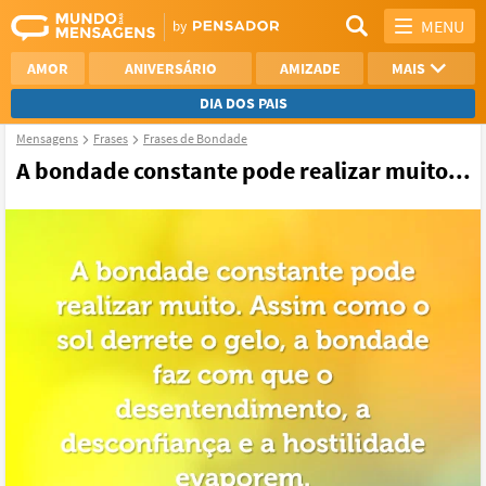
MENU
AMOR
ANIVERSÁRIO
AMIZADE
MAIS
DIA DOS PAIS
Mensagens
Frases
Frases de Bondade
REFLEXÃO
AGRADECIMENTO
A bondade constante pode realizar muito...
SAUDADE
OTIMISMO
NAMORO
VER TODAS