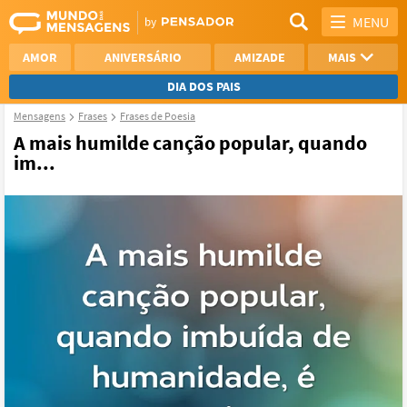
MENU
AMOR
ANIVERSÁRIO
AMIZADE
MAIS
DIA DOS PAIS
Mensagens
Frases
Frases de Poesia
REFLEXÃO
AGRADECIMENTO
A mais humilde canção popular, quando
im...
SAUDADE
OTIMISMO
NAMORO
VER TODAS