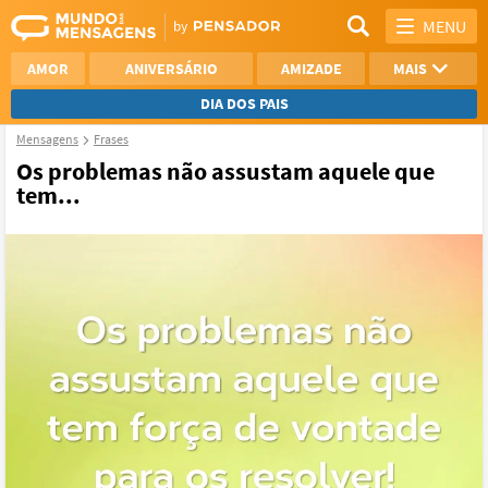
MENU
AMOR
ANIVERSÁRIO
AMIZADE
MAIS
DIA DOS PAIS
Mensagens
Frases
REFLEXÃO
AGRADECIMENTO
Os problemas não assustam aquele que
tem...
SAUDADE
OTIMISMO
NAMORO
VER TODAS