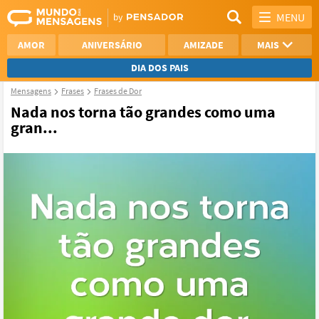
MENU
AMOR
ANIVERSÁRIO
AMIZADE
MAIS
DIA DOS PAIS
Mensagens
Frases
Frases de Dor
REFLEXÃO
AGRADECIMENTO
Nada nos torna tão grandes como uma
gran...
SAUDADE
OTIMISMO
NAMORO
VER TODAS