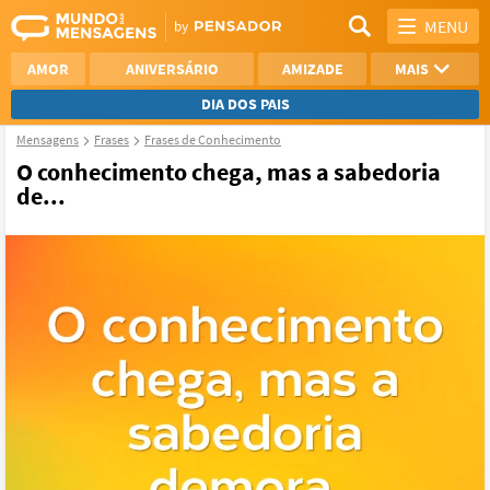
MENU
AMOR
ANIVERSÁRIO
AMIZADE
MAIS
DIA DOS PAIS
Mensagens
Frases
Frases de Conhecimento
REFLEXÃO
AGRADECIMENTO
O conhecimento chega, mas a sabedoria
de...
SAUDADE
OTIMISMO
NAMORO
VER TODAS