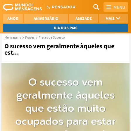
MENU
AMOR
ANIVERSÁRIO
AMIZADE
MAIS
DIA DOS PAIS
Mensagens
Frases
Frases de Sucesso
REFLEXÃO
AGRADECIMENTO
O sucesso vem geralmente àqueles que
est...
SAUDADE
OTIMISMO
NAMORO
VER TODAS