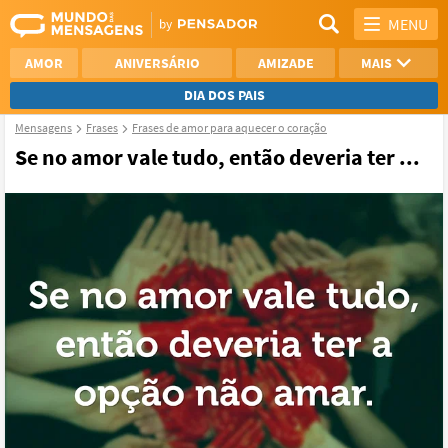
MENU
AMOR
ANIVERSÁRIO
AMIZADE
MAIS
DIA DOS PAIS
Mensagens
Frases
Frases de amor para aquecer o coração
REFLEXÃO
AGRADECIMENTO
Se no amor vale tudo, então deveria ter ...
SAUDADE
OTIMISMO
NAMORO
VER TODAS