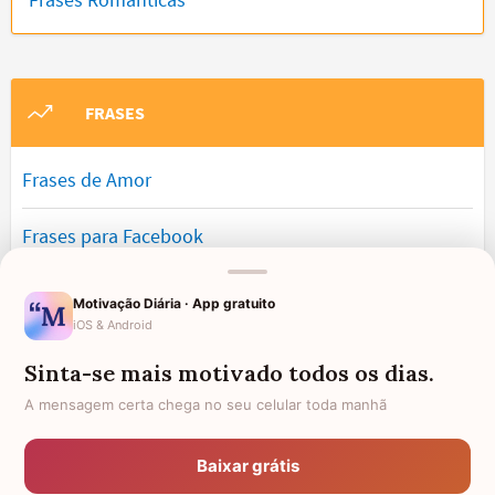
FRASES
Frases de Amor
Frases para Facebook
Frases Bonitas
Motivação Diária · App gratuito
iOS & Android
Frases de Engraçadas
Sinta-se mais motivado todos os dias.
Frases Românticas
A mensagem certa chega no seu celular toda manhã
Frases de Reflexão
Baixar grátis