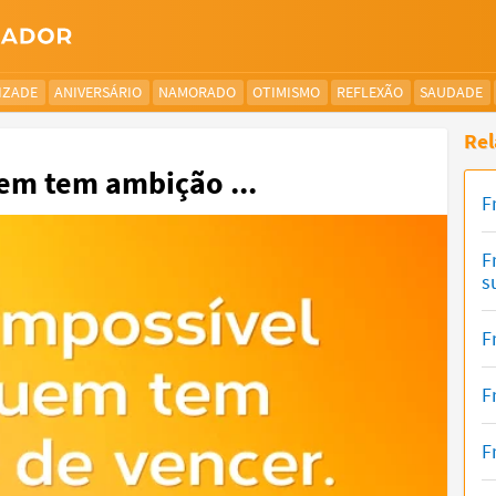
IZADE
ANIVERSÁRIO
NAMORADO
OTIMISMO
REFLEXÃO
SAUDADE
Rel
em tem ambição ...
F
F
s
F
F
F