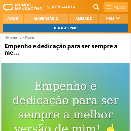
MENU
AMOR
ANIVERSÁRIO
AMIZADE
MAIS
DIA DOS PAIS
Mensagens
Frases
REFLEXÃO
AGRADECIMENTO
Empenho e dedicação para ser sempre a
me...
SAUDADE
OTIMISMO
NAMORO
VER TODAS