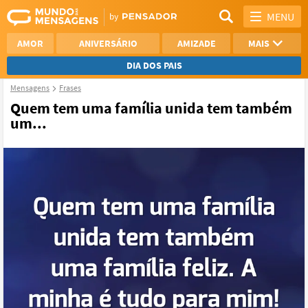
MENU
AMOR
ANIVERSÁRIO
AMIZADE
MAIS
DIA DOS PAIS
Mensagens
Frases
REFLEXÃO
AGRADECIMENTO
Quem tem uma família unida tem também
um...
SAUDADE
OTIMISMO
NAMORO
VER TODAS