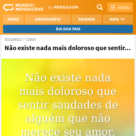
MENU
AMOR
ANIVERSÁRIO
AMIZADE
MAIS
DIA DOS PAIS
Mensagens
Frases
REFLEXÃO
AGRADECIMENTO
Não existe nada mais doloroso que sentir...
SAUDADE
OTIMISMO
NAMORO
VER TODAS