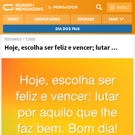
MENU
AMOR
ANIVERSÁRIO
AMIZADE
MAIS
DIA DOS PAIS
Mensagens
Frases
REFLEXÃO
AGRADECIMENTO
Hoje, escolha ser feliz e vencer; lutar ...
SAUDADE
OTIMISMO
NAMORO
VER TODAS