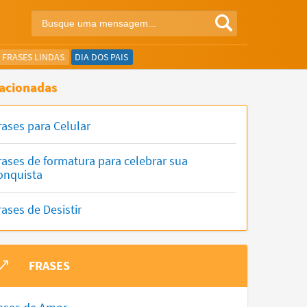
FRASES LINDAS
DIA DOS PAIS
acionadas
rases para Celular
rases de formatura para celebrar sua
onquista
rases de Desistir
FRASES