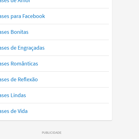
ases de Amor
ases para Facebook
ases Bonitas
ases de Engraçadas
ases Românticas
ases de Reflexão
ases Lindas
ases de Vida