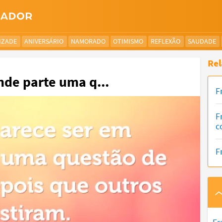
IZADE
ANIVERSÁRIO
NAMORADO
OTIMISMO
REFLEXÃO
SAUDADE
Rel
nde parte uma q...
F
F
c
F