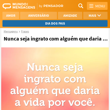
MENU
AMOR
ANIVERSÁRIO
AMIZADE
MAIS
DIA DOS PAIS
Mensagens
Frases
REFLEXÃO
AGRADECIMENTO
Nunca seja ingrato com alguém que daria ...
SAUDADE
OTIMISMO
NAMORO
VER TODAS