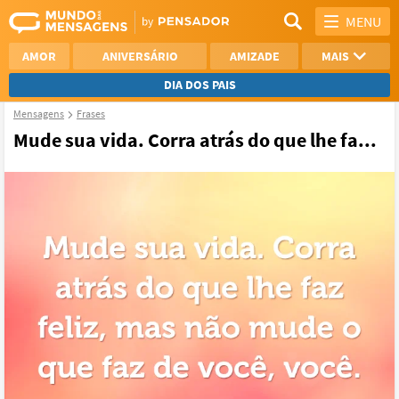
MENU
AMOR
ANIVERSÁRIO
AMIZADE
MAIS
DIA DOS PAIS
Mensagens
Frases
REFLEXÃO
AGRADECIMENTO
Mude sua vida. Corra atrás do que lhe fa...
SAUDADE
OTIMISMO
NAMORO
VER TODAS