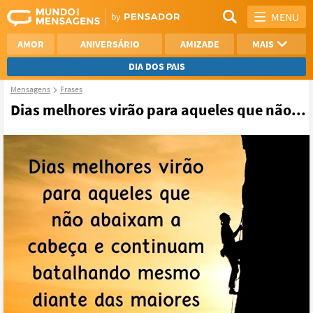
MENU
AMOR
ANIVERSÁRIO
AMIZADE
MAIS
DIA DOS PAIS
Mensagens
Frases
REFLEXÃO
AGRADECIMENTO
Dias melhores virão para aqueles que não...
SAUDADE
OTIMISMO
NAMORO
VER TODAS