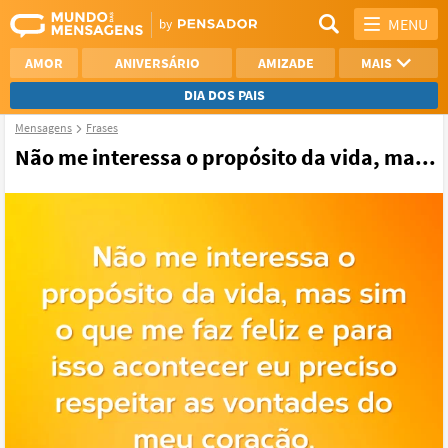
MENU
AMOR
ANIVERSÁRIO
AMIZADE
MAIS
DIA DOS PAIS
Mensagens
Frases
REFLEXÃO
AGRADECIMENTO
Não me interessa o propósito da vida, ma...
SAUDADE
OTIMISMO
NAMORO
VER TODAS