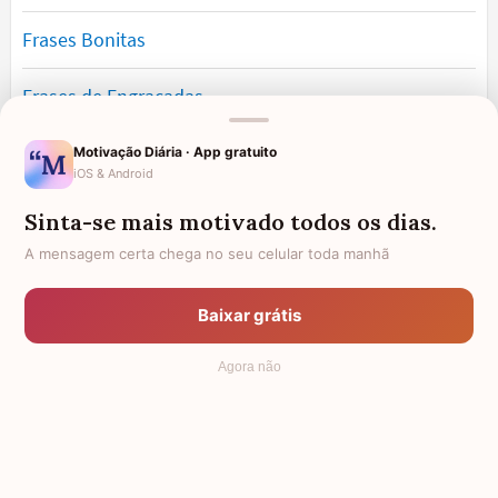
Frases Bonitas
Frases de Engraçadas
Frases Românticas
Motivação Diária · App gratuito
iOS & Android
Frases de Reflexão
Sinta-se mais motivado todos os dias.
A mensagem certa chega no seu celular toda manhã
Frases Lindas
Baixar grátis
Frases de Vida
Agora não
© 2006 - 2026
7Graus
- Mundo das Mensagens, by Pensador: as
mais lindas mensagens da internet.