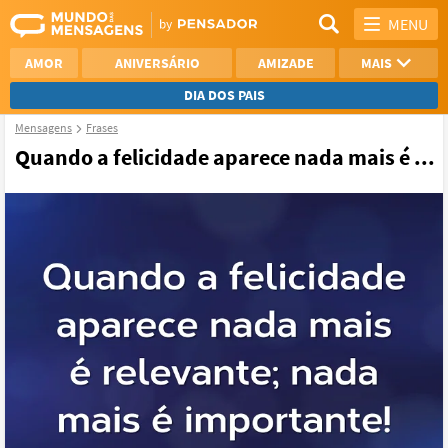
MENU
AMOR
ANIVERSÁRIO
AMIZADE
MAIS
DIA DOS PAIS
Mensagens
Frases
REFLEXÃO
AGRADECIMENTO
Quando a felicidade aparece nada mais é ...
SAUDADE
OTIMISMO
NAMORO
VER TODAS