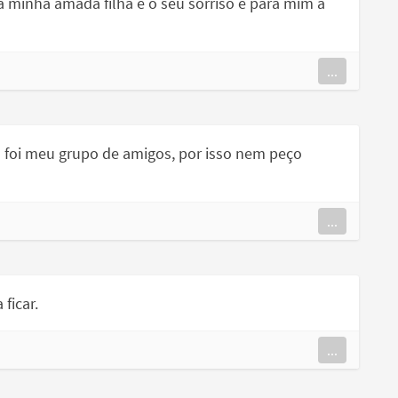
 a minha amada filha e o seu sorriso é para mim a
...
a foi meu grupo de amigos, por isso nem peço
...
 ficar.
...