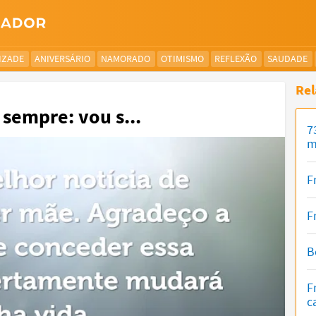
IZADE
ANIVERSÁRIO
NAMORADO
OTIMISMO
REFLEXÃO
SAUDADE
Rel
 sempre: vou s...
7
m
F
F
B
F
c