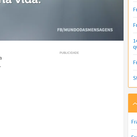
F
F
1
q
a
F
.
S
Fr