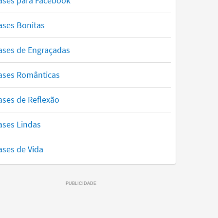
ases para Facebook
ases Bonitas
ases de Engraçadas
ases Românticas
ases de Reflexão
ases Lindas
ases de Vida