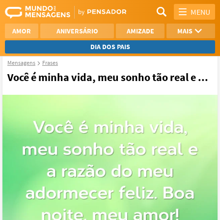
MENU
AMOR
ANIVERSÁRIO
AMIZADE
MAIS
DIA DOS PAIS
Mensagens
Frases
REFLEXÃO
AGRADECIMENTO
Você é minha vida, meu sonho tão real e ...
SAUDADE
OTIMISMO
NAMORO
VER TODAS