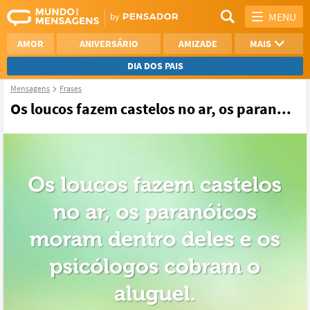
MENU
AMOR
ANIVERSÁRIO
AMIZADE
MAIS
DIA DOS PAIS
Mensagens
Frases
REFLEXÃO
AGRADECIMENTO
Os loucos fazem castelos no ar, os paran...
SAUDADE
OTIMISMO
NAMORO
VER TODAS